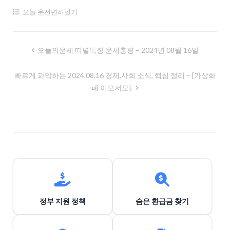
오늘 운전면허필기
글
오늘의운세 띠별특징 운세총평 – 2024년 08월 16일
내
빠르게 파악하는 2024.08.16 경제,사회 소식, 핵심 정리 – [가상화
비
폐 이모저모].
게
이
션
정부 지원 정책
숨은 환급금 찾기