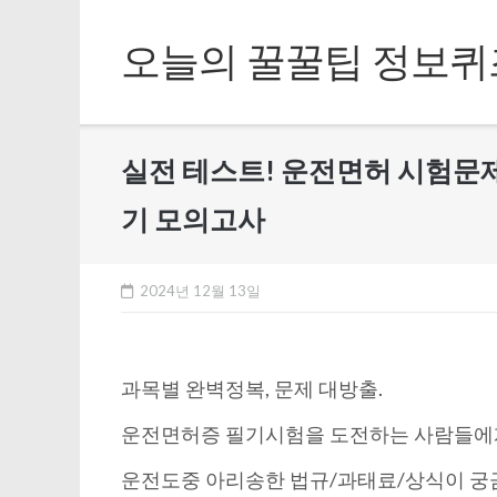
Skip
to
오늘의 꿀꿀팁 정보퀴
content
실전 테스트! 운전면허 시험문제 
기 모의고사
2024년 12월 13일
과목별 완벽정복, 문제 대방출.
운전면허증 필기시험을 도전하는 사람들에
운전도중 아리송한 법규/과태료/상식이 