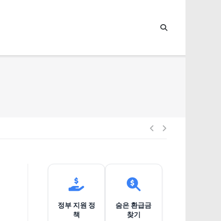
글
내
비
정부 지원 정
숨은 환급금
게
책
찾기