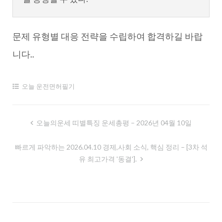
문제 유형별 대응 전략을 수립하여 합격하길 바랍
니다..
오늘 운전면허필기
글
오늘의운세 띠별특징 운세총평 – 2026년 04월 10일
내
빠르게 파악하는 2026.04.10 경제,사회 소식, 핵심 정리 – [3차 석
비
유 최고가격 '동결'].
게
이
션