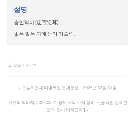
설명
충언역이 (忠言逆耳)
좋은 말은 귀에 듣기 거슬림.
오늘 사자성어
글
오늘의운세 띠별특징 운세총평 – 2025년 03월 31일
내
하루의 막바지, 2025.03.31 경제,사회 소식 정리. – [중국인 단체관
비
광객 '한시 비자면제']
게
이
션