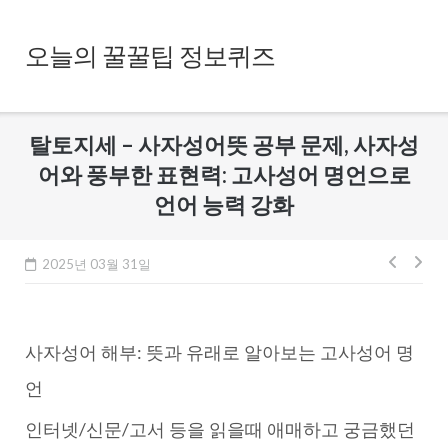
Skip
to
오늘의 꿀꿀팁 정보퀴즈
content
탈토지세 – 사자성어뜻 공부 문제, 사자성
어와 풍부한 표현력: 고사성어 명언으로
언어 능력 강화
글
2025년 03월 31일
내
비
사자성어 해부: 뜻과 유래로 알아보는 고사성어 명
게
이
언
션
인터넷/신문/고서 등을 읽을때 애매하고 궁금했던