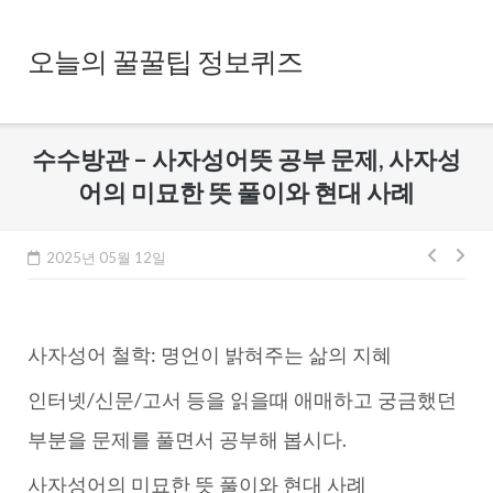
Skip
to
오늘의 꿀꿀팁 정보퀴즈
content
수수방관 – 사자성어뜻 공부 문제, 사자성
어의 미묘한 뜻 풀이와 현대 사례
글
2025년 05월 12일
내
비
사자성어 철학: 명언이 밝혀주는 삶의 지혜
게
이
인터넷/신문/고서 등을 읽을때 애매하고 궁금했던
션
부분을 문제를 풀면서 공부해 봅시다.
사자성어의 미묘한 뜻 풀이와 현대 사례