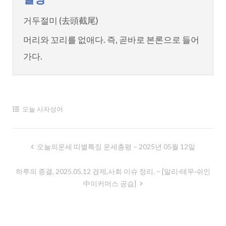
거두절미 (去頭截尾)
머리와 꼬리를 없애다. 즉, 곧바로 본론으로 들어
가다.
오늘 사자성어
글
오늘의운세 띠별특징 운세총평 – 2025년 05월 12일
내
하루의 종결, 2025.05.12 경제,사회 이슈 정리. – [알리·테무·쉬인
비
中이커머스 공습]
게
이
션