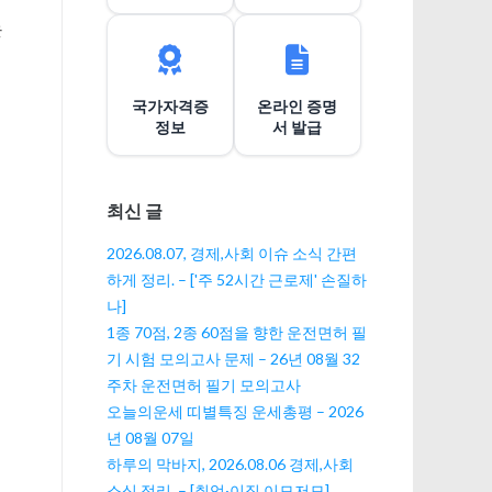
이
는
션
국가자격증
온라인 증명
정보
서 발급
최신 글
2026.08.07, 경제,사회 이슈 소식 간편
하게 정리. – ['주 52시간 근로제' 손질하
나]
1종 70점, 2종 60점을 향한 운전면허 필
기 시험 모의고사 문제 – 26년 08월 32
주차 운전면허 필기 모의고사
오늘의운세 띠별특징 운세총평 – 2026
년 08월 07일
하루의 막바지, 2026.08.06 경제,사회
소식 정리. – [취업·이직 이모저모]