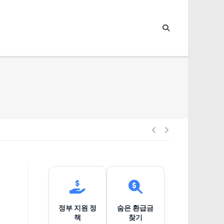
글
내
비
정부 지원 정
숨은 환급금
게
책
찾기