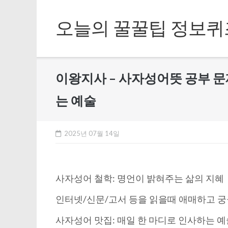
Skip
to
오늘의 꿀꿀팁 정보퀴
content
이왕지사 – 사자성어뜻 공부 문
는 예술
2025년 07월 14일
사자성어 철학: 명언이 밝혀주는 삶의 지혜
인터넷/신문/고서 등을 읽을때 애매하고 궁
사자성어 맛집: 매일 한 마디로 인사하는 