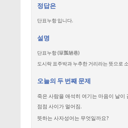
정답은
단표누항 입니다.
설명
단표누항 (簞瓢陋巷)
도시락 표주박과 누추한 거리라는 뜻으로 소
오늘의 두 번째 문제
죽은 사람을 애석히 여기는 마음이 날이 
점점 사이가 멀어짐.
뜻하는 사자성어는 무엇일까요?