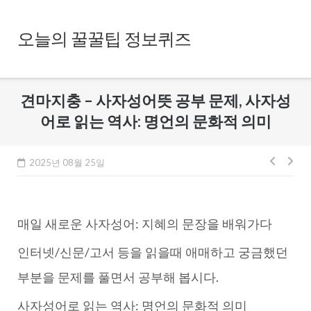
Skip
to
오늘의 꿀꿀팁 정보퀴즈
content
견마지충 – 사자성어뜻 공부 문제, 사자성
어로 읽는 역사: 명언의 문화적 의미
글
2025년 08월 25일
내
비
매일 새로운 사자성어: 지혜의 문장을 배워가다
게
이
인터넷/신문/고서 등을 읽을때 애매하고 궁금했던
션
부분을 문제를 풀면서 공부해 봅시다.
사자성어로 읽는 역사: 명언의 문화적 의미