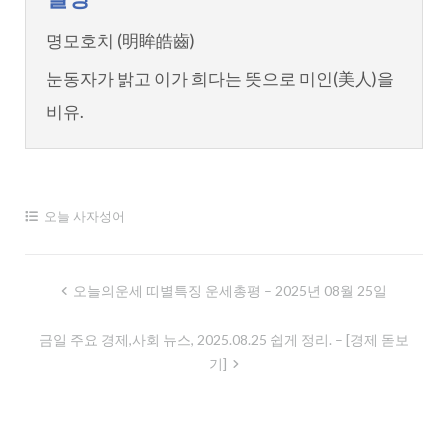
명모호치 (明眸皓齒)
눈동자가 밝고 이가 희다는 뜻으로 미인(美人)을
비유.
오늘 사자성어
글
오늘의운세 띠별특징 운세총평 – 2025년 08월 25일
내
금일 주요 경제,사회 뉴스, 2025.08.25 쉽게 정리. – [경제 돋보
비
기]
게
이
션