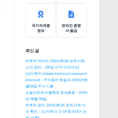
이
해
션
국가자격증
온라인 증명
정보
서 발급
최신 글
하루의 막바지, 2026.08.06 경제,사회
소식 정리. – [취업·이직 이모저모]
단리/복리 (simple interest/compound
interest) – 주식용어 해설과 2026년08
월06일 주식 시황
오늘의운세 띠별특징 운세총평 – 2026
년 08월 06일
하루의 정리, 2026.08.05 경제,사회 이
슈 확인. – [스타벅스 '5·18 탱크데이 논
란' 이후]