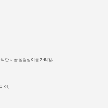
박한 시골 살림살이를 가리킴.
자연.