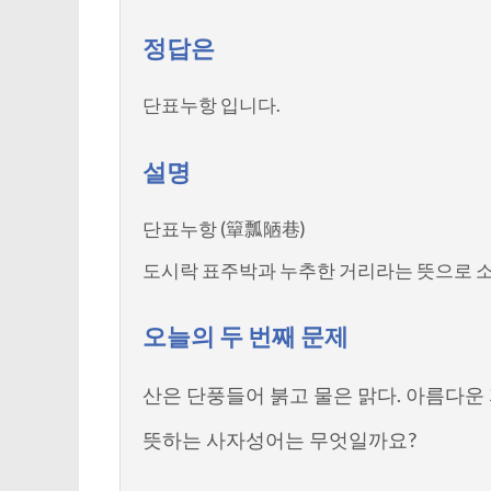
정답은
단표누항 입니다.
설명
단표누항 (簞瓢陋巷)
도시락 표주박과 누추한 거리라는 뜻으로 소
오늘의 두 번째 문제
산은 단풍들어 붉고 물은 맑다. 아름다운 
뜻하는 사자성어는 무엇일까요?