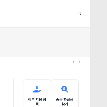
글
내
비
정부 지원 정
숨은 환급금
게
책
찾기