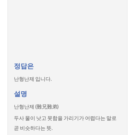
정답은
난형난제 입니다.
설명
난형난제 (難兄難弟)
두사 물이 낫고 못함을 가리기가 어렵다는 말로
곧 비슷하다는 뜻.