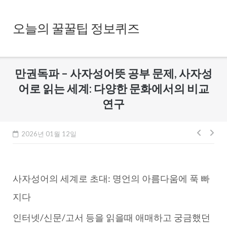
Skip
to
오늘의 꿀꿀팁 정보퀴즈
content
만권독파 – 사자성어뜻 공부 문제, 사자성
어로 읽는 세계: 다양한 문화에서의 비교
연구
글
2026년 01월 12일
내
비
사자성어의 세계로 초대: 명언의 아름다움에 푹 빠
게
이
지다
션
인터넷/신문/고서 등을 읽을때 애매하고 궁금했던