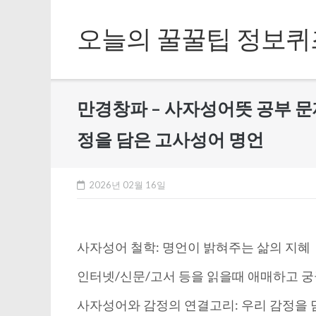
Skip
to
오늘의 꿀꿀팁 정보퀴
content
만경창파 – 사자성어뜻 공부 문
정을 담은 고사성어 명언
2026년 02월 16일
사자성어 철학: 명언이 밝혀주는 삶의 지혜
인터넷/신문/고서 등을 읽을때 애매하고 궁
사자성어와 감정의 연결고리: 우리 감정을