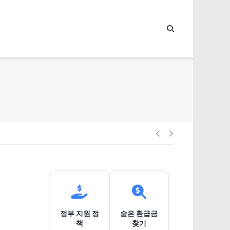
글
내
비
정부 지원 정
숨은 환급금
게
책
찾기