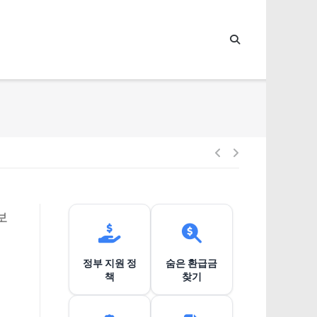
글
내
보
비
정부 지원 정
숨은 환급금
게
책
찾기
이