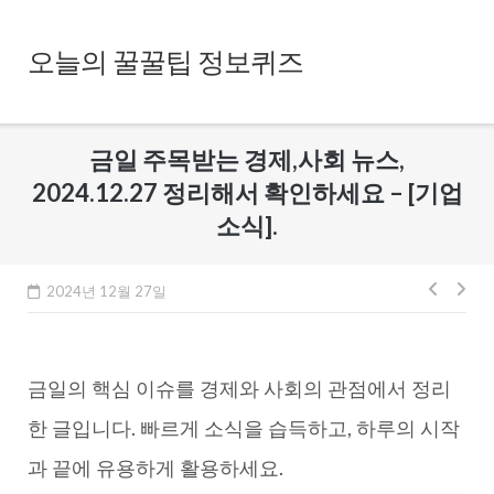
Skip
to
오늘의 꿀꿀팁 정보퀴즈
content
금일 주목받는 경제,사회 뉴스,
2024.12.27 정리해서 확인하세요 – [기업
소식].
글
2024년 12월 27일
내
비
금일의 핵심 이슈를 경제와 사회의 관점에서 정리
게
이
한 글입니다. 빠르게 소식을 습득하고, 하루의 시작
션
과 끝에 유용하게 활용하세요.