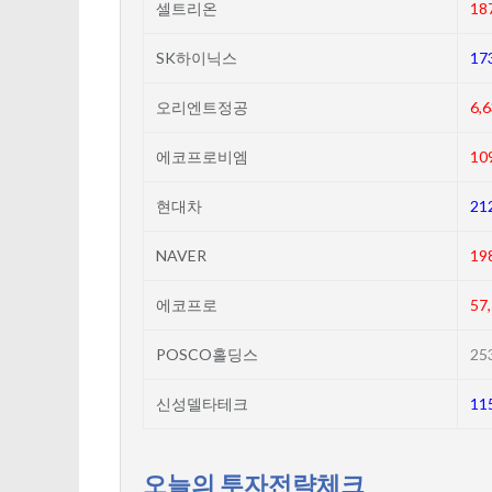
셀트리온
18
SK하이닉스
17
오리엔트정공
6,
에코프로비엠
10
현대차
21
NAVER
19
에코프로
57
POSCO홀딩스
25
신성델타테크
11
오늘의 투자전략체크