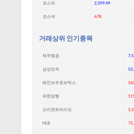
코스피
2,399.49
코스닥
678
거래상위 인기종목
제주항공
7,
삼성전자
53
레인보우로보틱스
16
유한양행
11
오리엔트바이오
1,
HLB
73