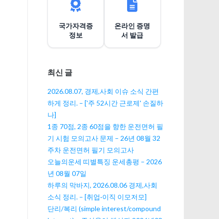
션
국가자격증
온라인 증명
정보
서 발급
최신 글
2026.08.07, 경제,사회 이슈 소식 간편
하게 정리. – ['주 52시간 근로제' 손질하
나]
1종 70점, 2종 60점을 향한 운전면허 필
기 시험 모의고사 문제 – 26년 08월 32
주차 운전면허 필기 모의고사
오늘의운세 띠별특징 운세총평 – 2026
년 08월 07일
하루의 막바지, 2026.08.06 경제,사회
소식 정리. – [취업·이직 이모저모]
단리/복리 (simple interest/compound