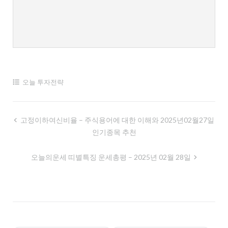
오늘 투자전략
글
고정이하여신비율 – 주식용어에 대한 이해와 2025년02월27일
인기종목 추천
내
비
오늘의운세 띠별특징 운세총평 – 2025년 02월 28일
게
이
션