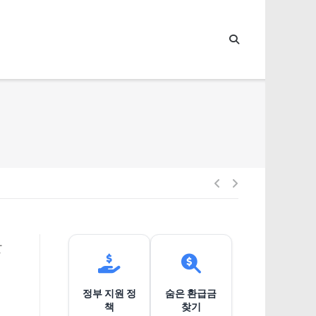
글
내
살
비
정부 지원 정
숨은 환급금
게
책
찾기