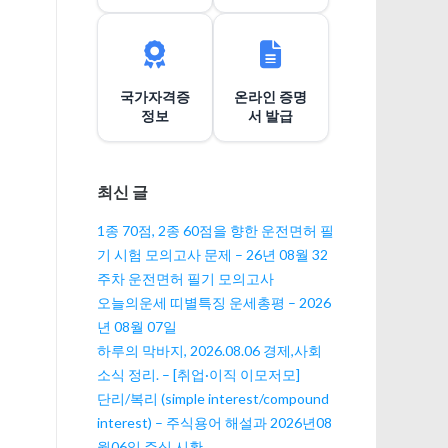
이
션
국가자격증
온라인 증명
정보
서 발급
최신 글
1종 70점, 2종 60점을 향한 운전면허 필
기 시험 모의고사 문제 – 26년 08월 32
주차 운전면허 필기 모의고사
오늘의운세 띠별특징 운세총평 – 2026
년 08월 07일
하루의 막바지, 2026.08.06 경제,사회
소식 정리. – [취업·이직 이모저모]
단리/복리 (simple interest/compound
interest) – 주식용어 해설과 2026년08
월06일 주식 시황