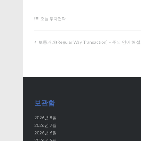
오늘 투자전략
보통거래(regular Way Transaction) – 주식 언
글
내
비
게
보관함
이
2026년 8월
션
2026년 7월
2026년 6월
2026년 5월