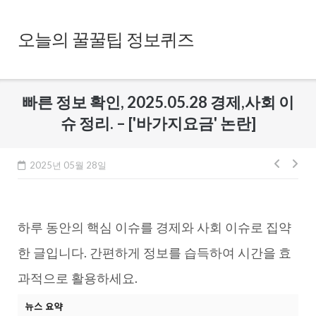
Skip
to
오늘의 꿀꿀팁 정보퀴즈
content
빠른 정보 확인, 2025.05.28 경제,사회 이
슈 정리. – ['바가지요금' 논란]
글
2025년 05월 28일
내
비
하루 동안의 핵심 이슈를 경제와 사회 이슈로 집약
게
이
한 글입니다. 간편하게 정보를 습득하여 시간을 효
션
과적으로 활용하세요.