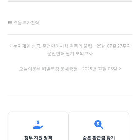
오늘 투자전략
글
눈치채면 성공, 운전면허시험 취득의 꿀팁 – 25년 07월 27주차
운전면허 필기 모의고사
내
비
오늘의운세 띠별특징 운세총평 – 2025년 07월 05일
게
이
션
정부 지원 정책
숨은 환급금 찾기