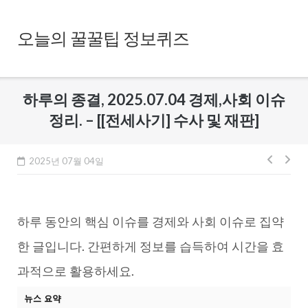
Skip
to
오늘의 꿀꿀팁 정보퀴즈
content
하루의 종결, 2025.07.04 경제,사회 이슈
정리. – [[전세사기] 수사 및 재판]
글
2025년 07월 04일
내
비
하루 동안의 핵심 이슈를 경제와 사회 이슈로 집약
게
이
한 글입니다. 간편하게 정보를 습득하여 시간을 효
션
과적으로 활용하세요.