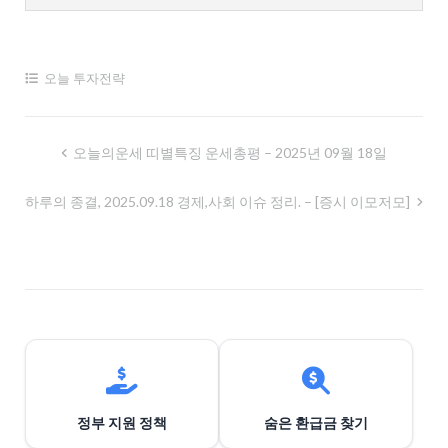
오늘 투자전략
글
오늘의운세 띠별특징 운세총평 – 2025년 09월 18일
내
하루의 종결, 2025.09.18 경제,사회 이슈 정리. – [증시 이모저모]
비
게
이
션
정부 지원 정책
숨은 환급금 찾기