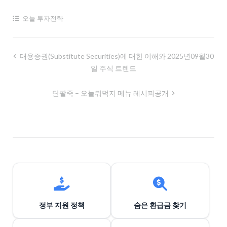
오늘 투자전략
글
대용증권(substitute Securities)에 대한 이해와 2025년09월30
일 주식 트렌드
내
비
단팥죽 – 오늘뭐먹지 메뉴 레시피공개
게
이
션
정부 지원 정책
숨은 환급금 찾기