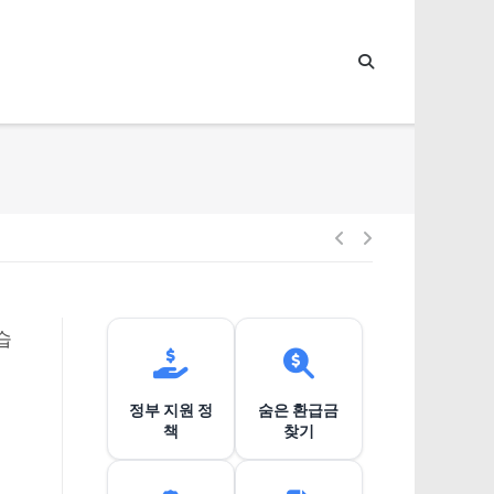
글
내
습
비
정부 지원 정
숨은 환급금
게
책
찾기
이