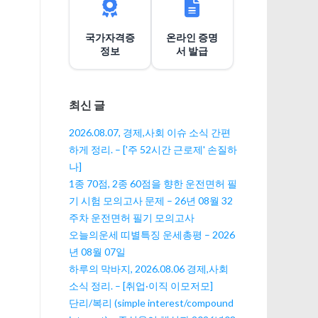
션
국가자격증
온라인 증명
정보
서 발급
최신 글
2026.08.07, 경제,사회 이슈 소식 간편
하게 정리. – ['주 52시간 근로제' 손질하
나]
1종 70점, 2종 60점을 향한 운전면허 필
기 시험 모의고사 문제 – 26년 08월 32
주차 운전면허 필기 모의고사
오늘의운세 띠별특징 운세총평 – 2026
년 08월 07일
하루의 막바지, 2026.08.06 경제,사회
소식 정리. – [취업·이직 이모저모]
단리/복리 (simple interest/compound