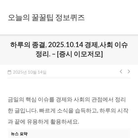
Skip
to
오늘의 꿀꿀팁 정보퀴즈
content
하루의 종결, 2025.10.14 경제,사회 이슈
정리. – [증시 이모저모]
글
2025년 10월 14일
내
비
금일의 핵심 이슈를 경제와 사회의 관점에서 정리
게
이
한 글입니다. 빠르게 소식을 습득하고, 하루의 시작
션
과 끝에 유용하게 활용하세요.