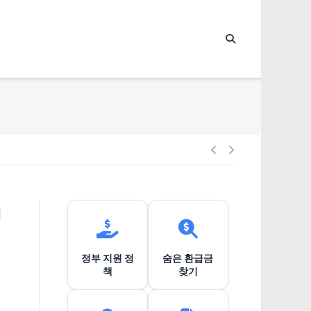
글
내
거
비
정부 지원 정
숨은 환급금
게
책
찾기
이