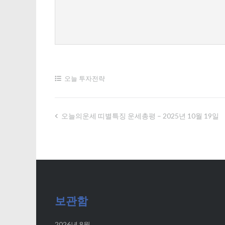
오늘 투자전략
오늘의운세 띠별특징 운세총평 – 2025년 10월 19일
글
내
비
게
보관함
이
2026년 8월