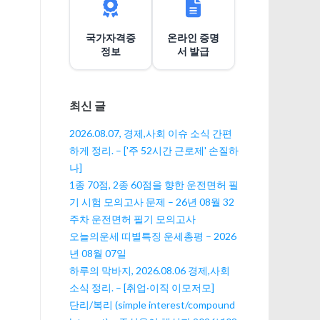
션
국가자격증
온라인 증명
정보
서 발급
최신 글
2026.08.07, 경제,사회 이슈 소식 간편
하게 정리. – ['주 52시간 근로제' 손질하
나]
1종 70점, 2종 60점을 향한 운전면허 필
기 시험 모의고사 문제 – 26년 08월 32
주차 운전면허 필기 모의고사
오늘의운세 띠별특징 운세총평 – 2026
년 08월 07일
하루의 막바지, 2026.08.06 경제,사회
소식 정리. – [취업·이직 이모저모]
단리/복리 (simple interest/compound