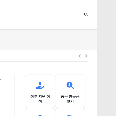
글
내
마
비
정부 지원 정
숨은 환급금
게
책
찾기
이