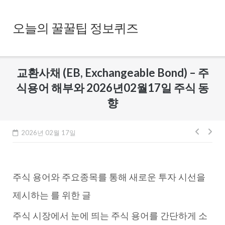
Skip
to
오늘의 꿀꿀팁 정보퀴즈
content
교환사채 (EB, Exchangeable Bond) – 주
식용어 해부와 2026년02월17일 주식 동
향
글
2026년 02월 17일
내
비
주식 용어와 주요종목를 통해 새로운 투자 시선을
게
이
제시하는 를 위한 글
션
주식 시장에서 눈에 띄는 주식 용어를 간단하게 소