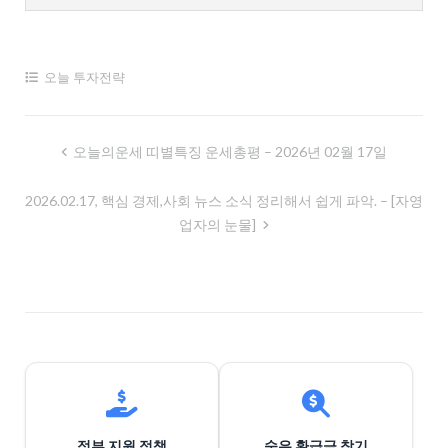
오늘 투자전략
글
오늘의운세 띠별특징 운세총평 – 2026년 02월 17일
내
2026.02.17, 핵심 경제,사회 뉴스 소식 정리해서 쉽게 파악. – [자영
비
업자의 눈물]
게
이
션
정부 지원 정책
숨은 환급금 찾기