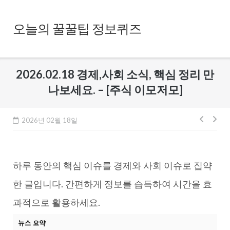
Skip
to
오늘의 꿀꿀팁 정보퀴즈
content
2026.02.18 경제,사회 소식, 핵심 정리 만
나보세요. – [주식 이모저모]
글
2026년 02월 18일
내
비
하루 동안의 핵심 이슈를 경제와 사회 이슈로 집약
게
이
한 글입니다. 간편하게 정보를 습득하여 시간을 효
션
과적으로 활용하세요.