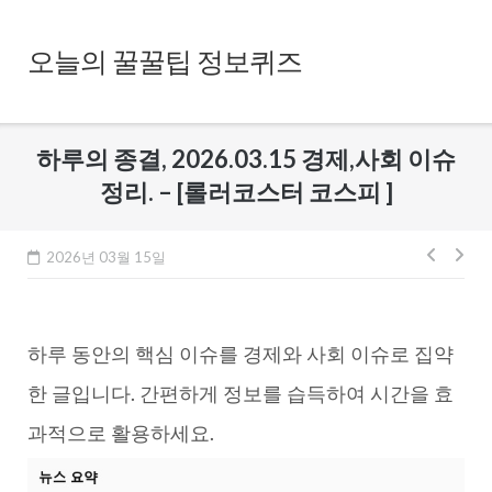
Skip
to
오늘의 꿀꿀팁 정보퀴즈
content
하루의 종결, 2026.03.15 경제,사회 이슈
정리. – [롤러코스터 코스피 ]
글
2026년 03월 15일
내
비
하루 동안의 핵심 이슈를 경제와 사회 이슈로 집약
게
이
한 글입니다. 간편하게 정보를 습득하여 시간을 효
션
과적으로 활용하세요.