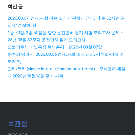
최신 글
2026.08.07, 경제,사회 이슈 소식 간편하게 정리. – ['주 52시간 근
로제' 손질하나]
1종 70점, 2종 60점을 향한 운전면허 필기 시험 모의고사 문제 –
26년 08월 32주차 운전면허 필기 모의고사
오늘의운세 띠별특징 운세총평 – 2026년 08월 07일
하루의 막바지, 2026.08.06 경제,사회 소식 정리. – [취업·이직 이
모저모]
단리/복리 (simple interest/compound interest) – 주식용어 해설
과 2026년08월06일 주식 시황
보관함
2026년 8월