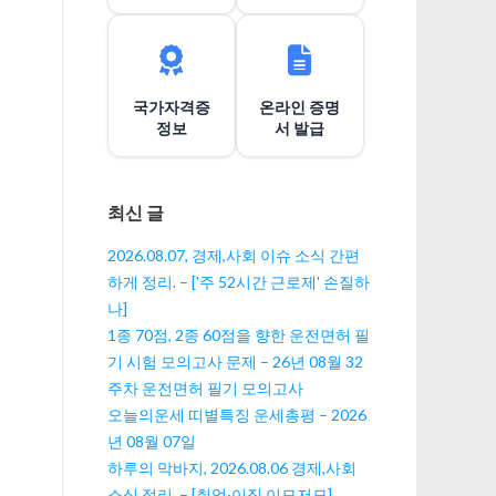
이
션
국가자격증
온라인 증명
정보
서 발급
최신 글
2026.08.07, 경제,사회 이슈 소식 간편
하게 정리. – ['주 52시간 근로제' 손질하
나]
1종 70점, 2종 60점을 향한 운전면허 필
기 시험 모의고사 문제 – 26년 08월 32
주차 운전면허 필기 모의고사
오늘의운세 띠별특징 운세총평 – 2026
년 08월 07일
하루의 막바지, 2026.08.06 경제,사회
소식 정리. – [취업·이직 이모저모]