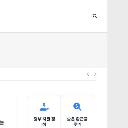
글
내
비
정부 지원 정
숨은 환급금
게
오늘
책
찾기