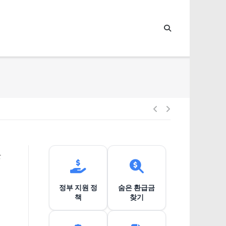
글
내
를
비
정부 지원 정
숨은 환급금
게
책
찾기
이