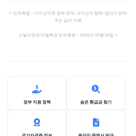
글
전차복철 – 사자성어뜻 공부 문제, 사자성어 철학: 명언이 밝혀
주는 삶의 지혜
내
비
오늘의운세 띠별특징 운세총평 – 2026년 05월 26일
게
이
션
정부 지원 정책
숨은 환급금 찾기
국가자격증 정보
온라인 증명서 발급