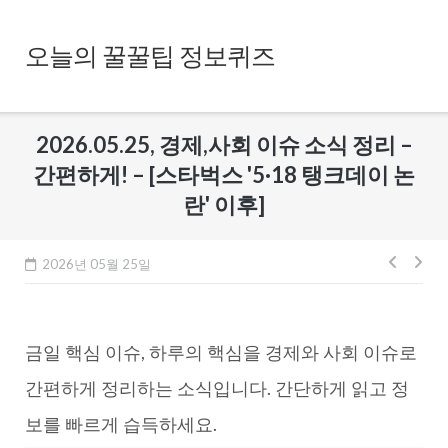
Skip
to
오늘의 꿀꿀팁 정보퀴즈
content
2026.05.25, 경제,사회 이슈 소식 정리 –
간편하게! – [스타벅스 '5·18 탱크데이 논
란' 이후]
글
2026년 05월 25일
내
비
금일 핵심 이슈, 하루의 핵심을 경제와 사회 이슈로
게
이
간편하게 정리하는 소식입니다. 간단하게 읽고 정
션
보를 빠르게 습득하세요.