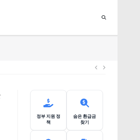
글
내
살
비
정부 지원 정
숨은 환급금
게
책
찾기
이