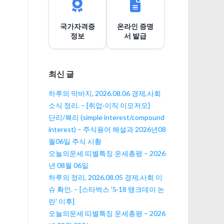
션
국가자격증
온라인 증명
정보
서 발급
최신 글
하루의 막바지, 2026.08.06 경제,사회
소식 정리. – [취업·이직 이모저모]
단리/복리 (simple interest/compound
interest) – 주식용어 해설과 2026년08
월06일 주식 시황
오늘의운세 띠별특징 운세총평 – 2026
년 08월 06일
하루의 정리, 2026.08.05 경제,사회 이
슈 확인. – [스타벅스 '5·18 탱크데이 논
란' 이후]
오늘의운세 띠별특징 운세총평 – 2026