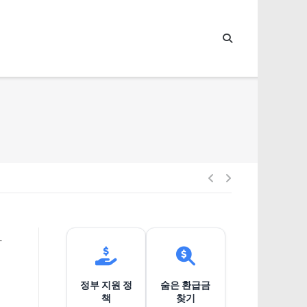
글
내
마
비
정부 지원 정
숨은 환급금
게
책
찾기