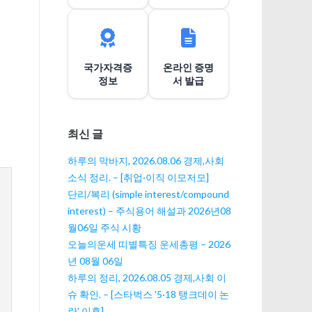
이
션
국가자격증
온라인 증명
정보
서 발급
최신 글
하루의 막바지, 2026.08.06 경제,사회
소식 정리. – [취업·이직 이모저모]
단리/복리 (simple interest/compound
interest) – 주식용어 해설과 2026년08
월06일 주식 시황
오늘의운세 띠별특징 운세총평 – 2026
년 08월 06일
하루의 정리, 2026.08.05 경제,사회 이
슈 확인. – [스타벅스 '5·18 탱크데이 논
란' 이후]