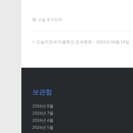
오늘 투자전략
오늘의운세 띠별특징 운세총평 – 2026년 06월 14일
글
내
비
게
보관함
이
2026년 8월
2026년 7월
션
2026년 6월
2026년 5월