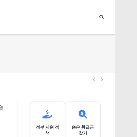
글
내
습
비
정부 지원 정
숨은 환급금
게
책
찾기