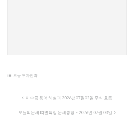
오늘 투자전략
글
미수금 용어 해설과 2026년07월02일 주식 흐름
내
오늘의운세 띠별특징 운세총평 – 2026년 07월 03일
비
게
이