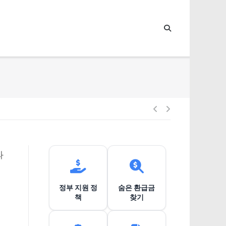
글
내
과
비
정부 지원 정
숨은 환급금
게
책
찾기
이