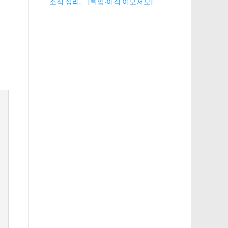
소식 정리. – [취업·이직 이모저모]