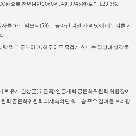
00원으로 전년(4만1060원, 4만3945원)보다 123.3%,
사를 하는 박모씨(58)는 높아진 과일 가격 탓에 에누리를 시
다.
 도시락 먹고 공부하고, 하루하루 즐겁게 산다는 일상과 생각을
65세로 유지 김상균(오른쪽) 연금개혁 공론화위원회 위원장이
위원회 공론화위원회 의제숙의단 워크숍 주요 결과를 브리핑