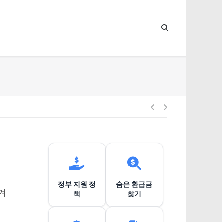
글
내
비
정부 지원 정
숨은 환급금
게
겨
책
찾기
이