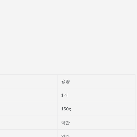
용량
1개
150g
약간
약간