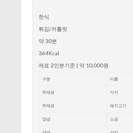
한식
튀김/커틀릿
약 30분
364Kcal
재료
2인분기준 | 약 10,000원
구분
이름
주재료
가지
주재료
돼지고기
양념
소금
양념
간장