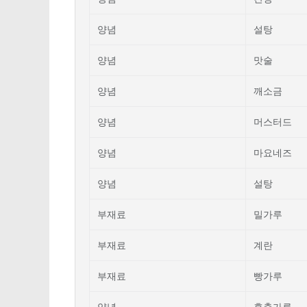
양념
설탕
양념
맛술
양념
깨소금
양념
머스터드
양념
마요네즈
양념
설탕
부재료
밀가루
부재료
계란
부재료
빵가루
양념
후춧가루