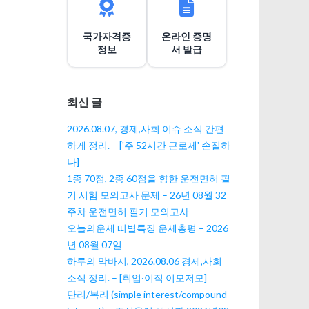
션
국가자격증
온라인 증명
정보
서 발급
최신 글
2026.08.07, 경제,사회 이슈 소식 간편
하게 정리. – ['주 52시간 근로제' 손질하
나]
1종 70점, 2종 60점을 향한 운전면허 필
기 시험 모의고사 문제 – 26년 08월 32
주차 운전면허 필기 모의고사
오늘의운세 띠별특징 운세총평 – 2026
년 08월 07일
하루의 막바지, 2026.08.06 경제,사회
소식 정리. – [취업·이직 이모저모]
단리/복리 (simple interest/compound