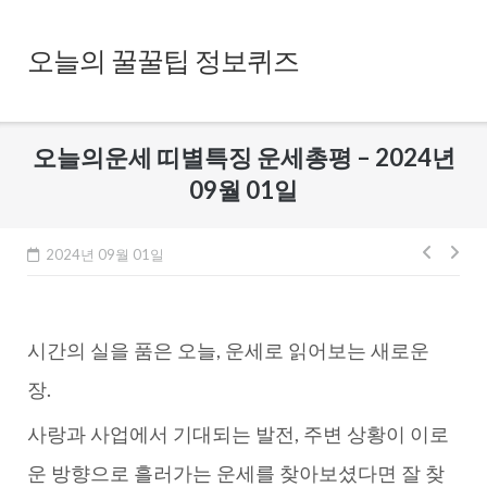
Skip
to
오늘의 꿀꿀팁 정보퀴즈
content
오늘의운세 띠별특징 운세총평 – 2024년
09월 01일
글
2024년 09월 01일
내
비
시간의 실을 품은 오늘, 운세로 읽어보는 새로운
게
이
장.
션
사랑과 사업에서 기대되는 발전, 주변 상황이 이로
운 방향으로 흘러가는 운세를 찾아보셨다면 잘 찾