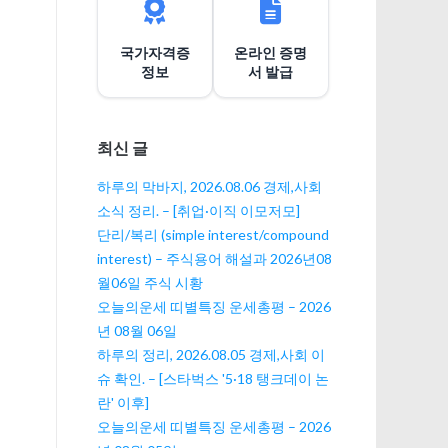
션
국가자격증
온라인 증명
정보
서 발급
최신 글
하루의 막바지, 2026.08.06 경제,사회
소식 정리. – [취업·이직 이모저모]
단리/복리 (simple interest/compound
interest) – 주식용어 해설과 2026년08
월06일 주식 시황
오늘의운세 띠별특징 운세총평 – 2026
년 08월 06일
하루의 정리, 2026.08.05 경제,사회 이
슈 확인. – [스타벅스 '5·18 탱크데이 논
란' 이후]
오늘의운세 띠별특징 운세총평 – 2026