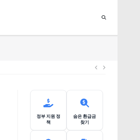
글
내
비
정부 지원 정
숨은 환급금
게
책
찾기
이