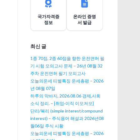
션
국가자격증
온라인 증명
정보
서 발급
최신 글
1종 70점, 2종 60점을 향한 운전면허 필
기 시험 모의고사 문제 – 26년 08월 32
주차 운전면허 필기 모의고사
오늘의운세 띠별특징 운세총평 – 2026
년 08월 07일
하루의 막바지, 2026.08.06 경제,사회
소식 정리. – [취업·이직 이모저모]
단리/복리 (simple interest/compound
interest) – 주식용어 해설과 2026년08
월06일 주식 시황
오늘의운세 띠별특징 운세총평 – 2026