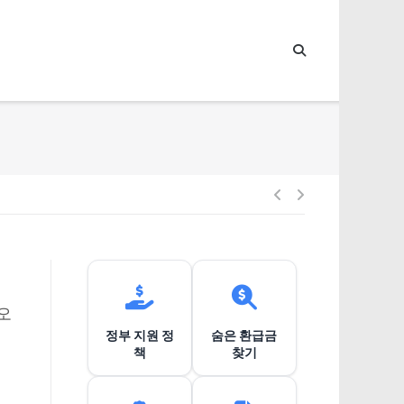
글
내
비
오
정부 지원 정
숨은 환급금
게
책
찾기
이