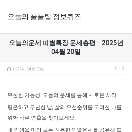
Skip
to
오늘의 꿀꿀팁 정보퀴즈
content
오늘의운세 띠별특징 운세총평 – 2025년
04월 20일
글
2025년 04월 20일
내
비
무한한 가능성, 오늘의 운세를 통해 새로운 시작.
게
이
평온하고 무난한 날, 삶의 우선순위를 고려한 나를
션
위한 하루 연출을 찾아보세요.
내 인생을 미리 보는 신통한 띠별운세를 공유해 드