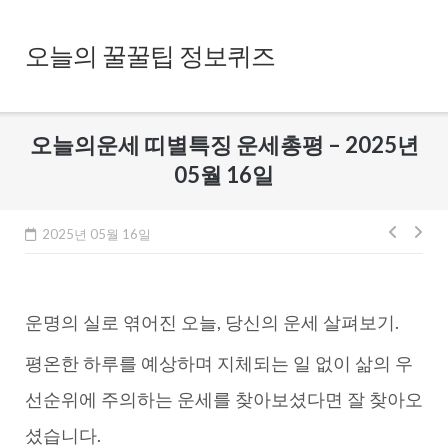
Skip
to
오늘의 꿀꿀팁 정보퀴즈
content
오늘의운세 띠별특징 운세총평 – 2025년
05월 16일
글
2025년 05월 16일
내
비
운명의 실로 엮어진 오늘, 당신의 운세 살펴보기.
게
이
평온한 하루를 예상하며 지체되는 일 없이 삶의 우
션
선순위에 주의하는 운세를 찾아보셨다면 잘 찾아오
셨습니다.