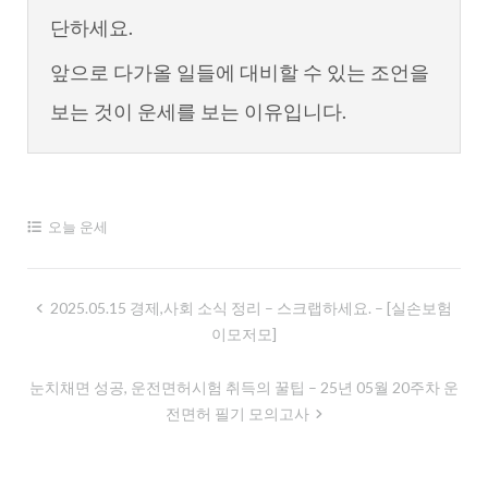
단하세요.
앞으로 다가올 일들에 대비할 수 있는 조언을
보는 것이 운세를 보는 이유입니다.
오늘 운세
글
2025.05.15 경제,사회 소식 정리 – 스크랩하세요. – [실손보험
이모저모]
내
비
눈치채면 성공, 운전면허시험 취득의 꿀팁 – 25년 05월 20주차 운
게
전면허 필기 모의고사
이
션