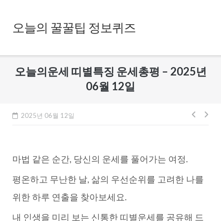
Skip
to
오늘의 꿀꿀팁 정보퀴즈
content
오늘의운세 띠별특징 운세총평 – 2025년
06월 12일
글
2025년 06월 12일
내
비
마법 같은 순간, 당신의 운세를 풀어가는 여정.
게
이
평온하고 무난한 날, 삶의 우선순위를 고려한 나를
션
위한 하루 연출을 찾아보세요.
내 인생을 미리 보는 신통한 띠별운세를 공유해 드