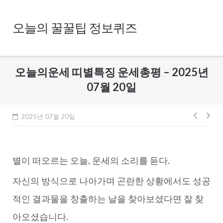
Skip
to
오늘의 꿀꿀팁 정보퀴즈
content
오늘의운세 띠별특징 운세총평 – 2025년
07월 20일
글
2025년 07월 20일
내
비
별이 떠오르는 오늘, 운세의 소리를 듣다.
게
이
자신의 방식으로 나아가며 곤란한 상황에서도 성공
션
적인 결과물을 창출하는 날을 찾아보셨다면 잘 찾
아오셨습니다.