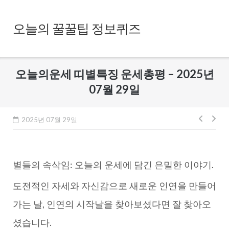
Skip
to
오늘의 꿀꿀팁 정보퀴즈
content
오늘의운세 띠별특징 운세총평 – 2025년
07월 29일
글
2025년 07월 29일
내
비
별들의 속삭임: 오늘의 운세에 담긴 은밀한 이야기.
게
이
도전적인 자세와 자신감으로 새로운 인연을 만들어
션
가는 날, 인연의 시작날을 찾아보셨다면 잘 찾아오
셨습니다.