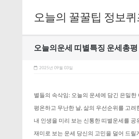
Skip
to
오늘의 꿀꿀팁 정보퀴
content
오늘의운세 띠별특징 운세총평 – 
2025년 09월 03일
별들의 속삭임: 오늘의 운세에 담긴 은밀한
평온하고 무난한 날, 삶의 우선순위를 고려
내 인생을 미리 보는 신통한 띠별운세를 공
재미로 보는 운세 당신의 고민을 덜어 드릴