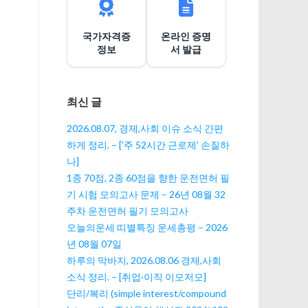
션
국가자격증
온라인 증명
정보
서 발급
최신 글
2026.08.07, 경제,사회 이슈 소식 간편
하게 정리. – ['주 52시간 근로제' 손질하
나]
1종 70점, 2종 60점을 향한 운전면허 필
기 시험 모의고사 문제 – 26년 08월 32
주차 운전면허 필기 모의고사
오늘의운세 띠별특징 운세총평 – 2026
년 08월 07일
하루의 막바지, 2026.08.06 경제,사회
소식 정리. – [취업·이직 이모저모]
단리/복리 (simple interest/compound