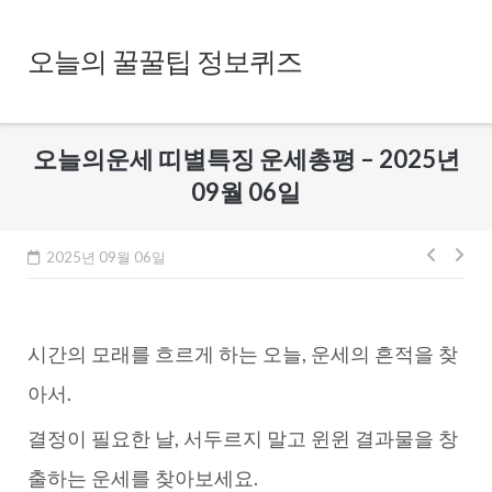
Skip
to
오늘의 꿀꿀팁 정보퀴즈
content
오늘의운세 띠별특징 운세총평 – 2025년
09월 06일
글
2025년 09월 06일
내
비
시간의 모래를 흐르게 하는 오늘, 운세의 흔적을 찾
게
이
아서.
션
결정이 필요한 날, 서두르지 말고 윈윈 결과물을 창
출하는 운세를 찾아보세요.