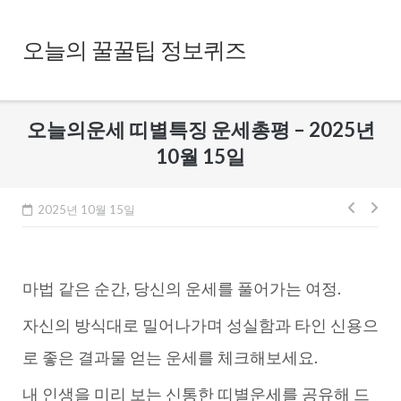
Skip
to
오늘의 꿀꿀팁 정보퀴즈
content
오늘의운세 띠별특징 운세총평 – 2025년
10월 15일
글
2025년 10월 15일
내
비
마법 같은 순간, 당신의 운세를 풀어가는 여정.
게
이
자신의 방식대로 밀어나가며 성실함과 타인 신용으
션
로 좋은 결과물 얻는 운세를 체크해보세요.
내 인생을 미리 보는 신통한 띠별운세를 공유해 드