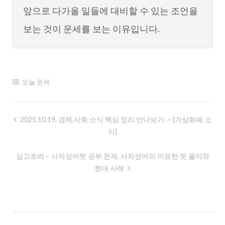
앞으로 다가올 일들에 대비할 수 있는 조언을
보는 것이 운세를 보는 이유입니다.
오늘 운세
글
2025.10.19, 경제,사회 소식 핵심 정리 만나보기. – [가상화폐 소
식]
내
비
삼고초려 – 사자성어뜻 공부 문제, 사자성어의 미묘한 뜻 풀이와
게
현대 사례
이
션