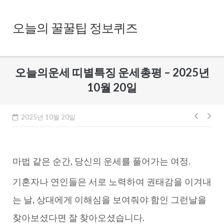
Skip
to
오늘의 꿀꿀팁 정보퀴즈
content
오늘의운세 띠별특징 운세총평 – 2025년
10월 20일
글
2025년 10월 20일
내
비
마법 같은 순간, 당신의 운세를 풀어가는 여정.
게
이
기혼자나 연인들은 서로 노력하여 권태감을 이겨내
션
는 날, 상대에게 이해심을 보여줘야 함인 그런날을
찾아보셨다면 잘 찾아오셨습니다.