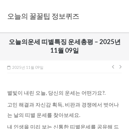
Skip
to
오늘의 꿀꿀팁 정보퀴즈
content
오늘의운세 띠별특징 운세총평 – 2025년
11월 09일
글
2025년 11월 09일
내
비
별빛이 내린 오늘, 당신의 운세는 어떤가요?.
게
이
고민 해결과 자신감 획득, 비판과 경쟁에서 벗어나
션
는 날의 띠별 운세를 찾아보세요.
내 인생을 미리 보는 신통한 띠별운세를 공유해 드