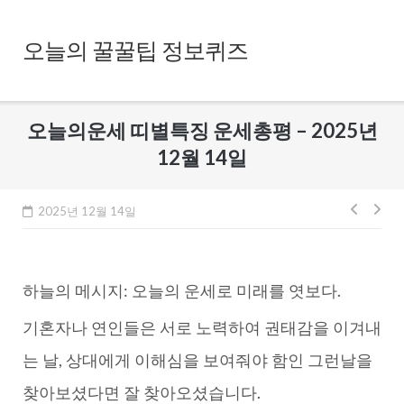
Skip
to
오늘의 꿀꿀팁 정보퀴즈
content
오늘의운세 띠별특징 운세총평 – 2025년
12월 14일
글
2025년 12월 14일
내
비
하늘의 메시지: 오늘의 운세로 미래를 엿보다.
게
이
기혼자나 연인들은 서로 노력하여 권태감을 이겨내
션
는 날, 상대에게 이해심을 보여줘야 함인 그런날을
찾아보셨다면 잘 찾아오셨습니다.