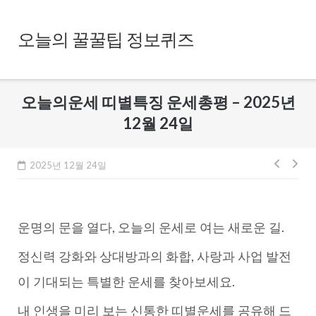
Skip
to
오늘의 꿀꿀팁 정보퀴즈
content
오늘의운세 띠별특징 운세총평 – 2025년
12월 24일
글
2025년 12월 24일
내
비
운명의 문을 열다, 오늘의 운세로 여는 새로운 길.
게
이
정신력 강화와 상대방과의 화합, 사랑과 사업 발전
션
이 기대되는 특별한 운세를 찾아보세요.
내 인생을 미리 보는 신통한 띠별운세를 공유해 드