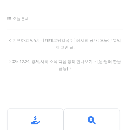
오늘 운세
글
간편하고 맛있는 [ 대대로닭칼국수 ] 레시피 공개! 오늘은 뭐먹
지 고민 끝!
내
비
2025.12.24, 경제,사회 소식 핵심 정리 만나보기. – [원·달러 환율
게
급등]
이
션